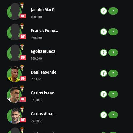
Jacobo Martí
?
?
DF
160.000
Franck Fomeyem
?
?
DF
260.000
Egoitz Muñoz
?
?
DF
160.000
Dani Tasende
?
?
DF
510.000
Carlos Isaac
?
?
DF
320.000
Carlos Albarrán
?
?
DF
290.000