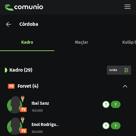
Córdoba
Kadro
Maçlar
Kulüp b
Kadro
(
29
)
sırala
Forvet
(
4
)
FV
Ibai Sanz
?
?
FV
160.000
Enol Rodríguez
?
?
FV
360.000