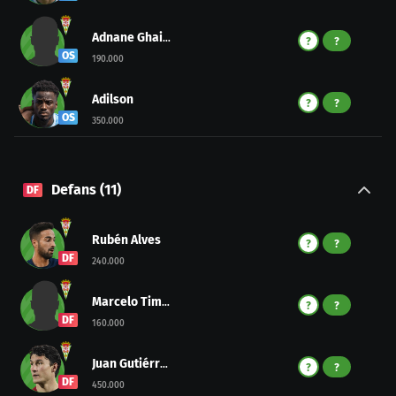
Adnane Ghailan
?
?
OS
190.000
Adilson
?
?
OS
350.000
Defans
(
11
)
DF
Rubén Alves
?
?
DF
240.000
Marcelo Timorán
?
?
DF
160.000
Juan Gutiérrez Martínez
?
?
DF
450.000