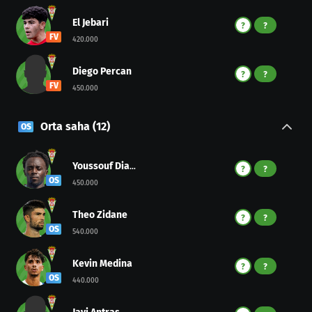
El Jebari
?
?
FV
420.000
Diego Percan
?
?
FV
450.000
Orta saha
(
12
)
OS
Youssouf Diarra
?
?
OS
450.000
Theo Zidane
?
?
OS
540.000
Kevin Medina
?
?
OS
440.000