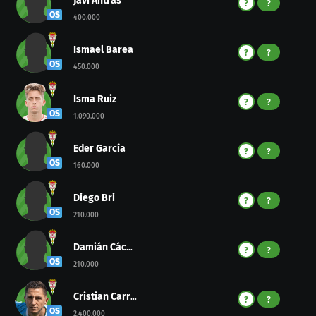
Javi Antras
?
?
OS
400.000
Ismael Barea
?
?
OS
450.000
Isma Ruiz
?
?
OS
1.090.000
Eder García
?
?
OS
160.000
Diego Bri
?
?
OS
210.000
Damián Cáceres
?
?
OS
210.000
Cristian Carracedo
?
?
OS
2.400.000