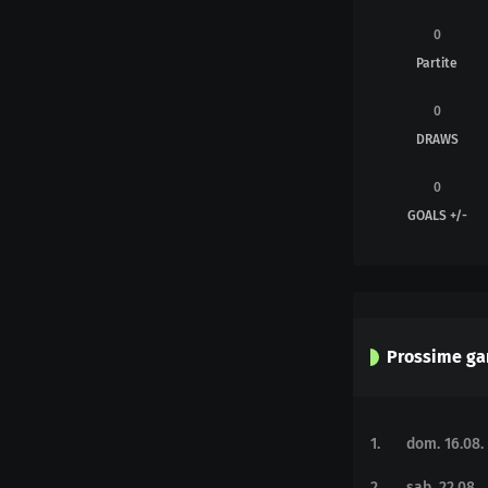
0
Partite
0
DRAWS
0
GOALS +/-
Prossime ga
1
.
dom. 16.08.
2
.
sab. 22.08.