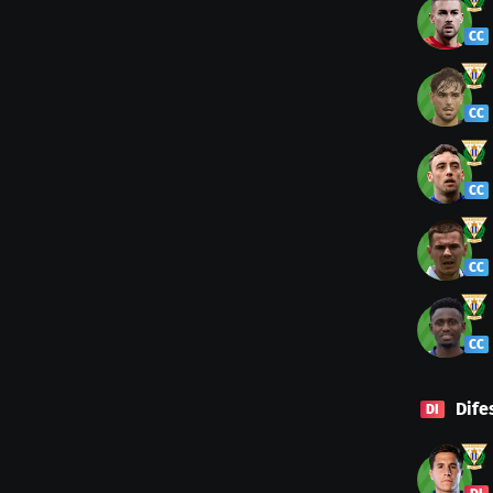
CC
CC
CC
CC
CC
Dife
DI