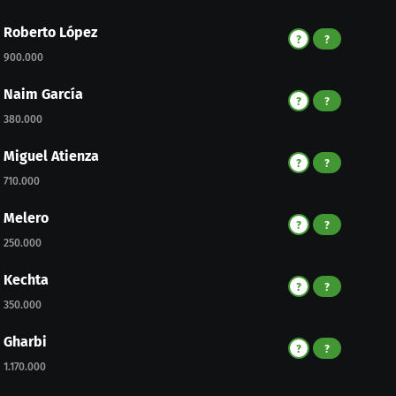
Roberto López
?
?
900.000
Naim García
?
?
380.000
Miguel Atienza
?
?
710.000
Melero
?
?
250.000
Kechta
?
?
350.000
Gharbi
?
?
1.170.000