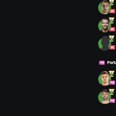
DI
DI
DI
Port
PO
PO
PO