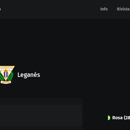
Info
Info
Rivista
Rivista
Leganés
Rosa
(
2