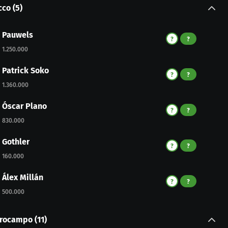
cco
(
5
)
Pauwels
?
?
1.250.000
Patrick Soko
?
?
1.360.000
Óscar Plano
?
?
830.000
Gothler
?
?
160.000
Álex Millán
?
?
500.000
trocampo
(
11
)