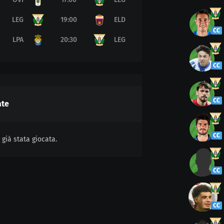
LEG
19:00
ELD
CC
LPA
20:30
LEG
CC
CC
ate
CC
già stata giocata.
CC
CC