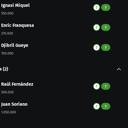
Ignasi Miquel
?
?
550.000
Enric Franquesa
?
?
270.000
Djibril Gueye
?
?
190.000
a
(
2
)
Raúl Fernández
?
?
500.000
Juan Soriano
?
?
1.050.000