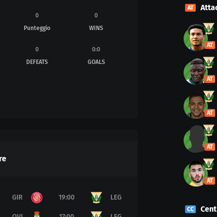
Atta
AT
0
0
Punteggio
WINS
AT
0
0
:
0
DEFEATS
GOALS
AT
AT
AT
re
AT
GIR
19:00
LEG
Cen
CC
OVI
17:00
LEG