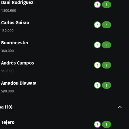
Dani Rodríguez
?
?
1.300.000
Carlos Guirao
?
?
180.000
Buurmeester
?
?
360.000
Andrés Campos
?
?
160.000
Amadou Diawara
?
?
590.000
sa
(
10
)
Tejero
?
?