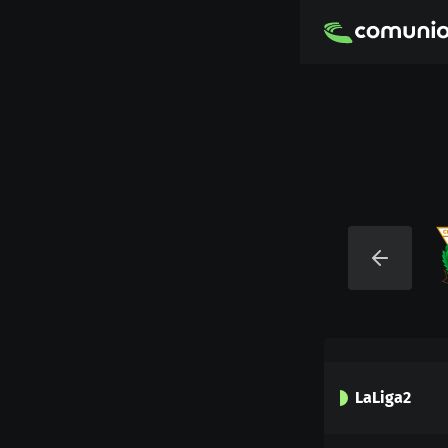
LaLiga2