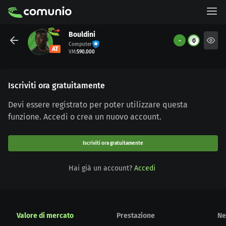
Bouldini
-
0
Computer
AT
VM
:
590.000
Iscriviti ora gratuitamente
Devi essere registrato per poter utilizzare questa
funzione. Accedi o crea un nuovo account.
Iscriviti ora gratuitamente
Hai già un account?
Accedi
Valore di mercato
Prestazione
Ne