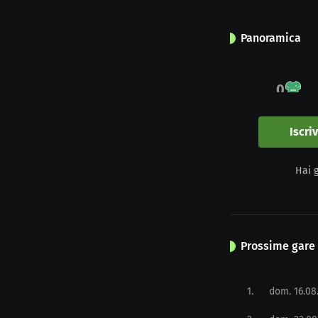
Panoramica
0
Impegno
Iscri
0
Hai 
Giallo
Prossime gare
1
.
dom. 16.08