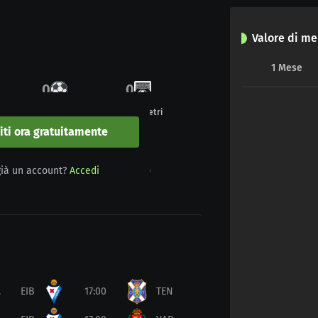
Valore di me
1
Mese
0
0
Gol
Undici metri
viti ora gratuitamente
0
0
già un account?
Accedi
Giallo-rosso
Rosso
.
EIB
17:00
TEN