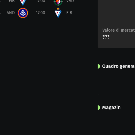
.
EIB
17:00
VAD
.
AND
17:00
EIB
Valore di merca
???
Quadro general
Magazin