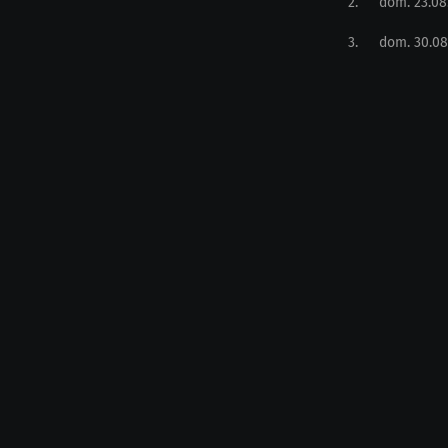
2
.
dom. 23.08
3
.
dom. 30.08