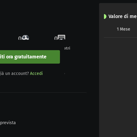
Valore di me
1
Mese
0
0
Gol
Undici metri
viti ora gratuitamente
0
0
già un account?
Accedi
Giallo-rosso
Rosso
prevista