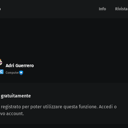
Info
Info
Rivista
Rivista
Adri Guerrero
CC
Computer
ra gratuitamente
 registrato per poter utilizzare questa funzione. Accedi o
vo account.