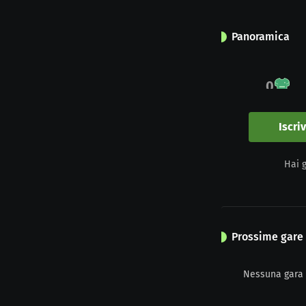
Panoramica
0
Impegno
Iscri
0
Hai 
Giallo
Prossime gare
Nessuna gara 