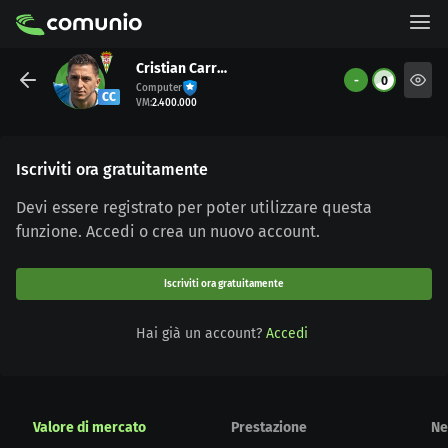
Cristian Carracedo
-
0
Computer
CC
VM
:
2.400.000
Iscriviti ora gratuitamente
Devi essere registrato per poter utilizzare questa
funzione. Accedi o crea un nuovo account.
Iscriviti ora gratuitamente
Hai già un account?
Accedi
Valore di mercato
Prestazione
Ne