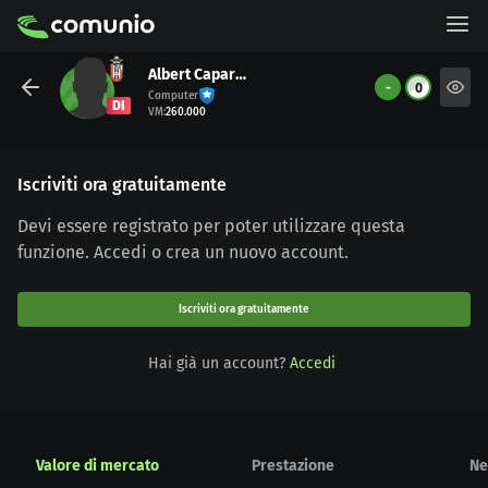
Albert Caparrós
-
0
Computer
DI
VM
:
260.000
Iscriviti ora gratuitamente
Devi essere registrato per poter utilizzare questa
funzione. Accedi o crea un nuovo account.
Iscriviti ora gratuitamente
Hai già un account?
Accedi
Valore di mercato
Prestazione
Ne