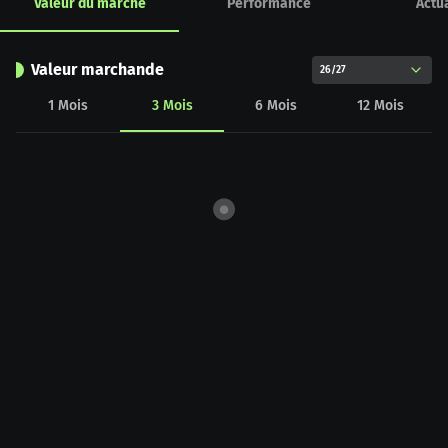
Valeur du marché
Performance
Actua
Valeur marchande
26/27
1
Mois
3
Mois
6
Mois
12
Mois
CHART_DATA_LOAD_ERROR