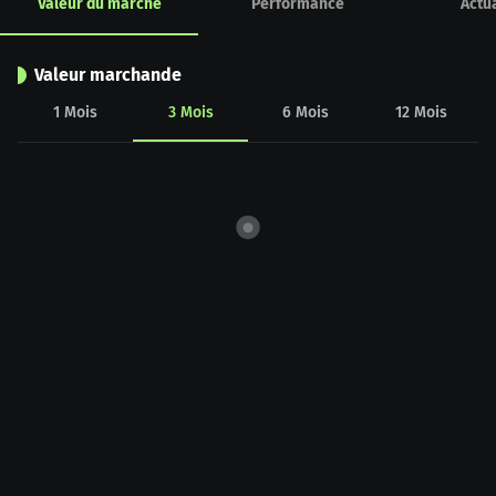
Valeur du marché
Performance
Actua
Valeur marchande
1
Mois
3
Mois
6
Mois
12
Mois
CHART_DATA_LOAD_ERROR