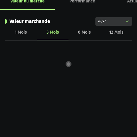
Valeur du marché
Performance
Actua
Valeur marchande
26/27
1
Mois
3
Mois
6
Mois
12
Mois
CHART_DATA_LOAD_ERROR