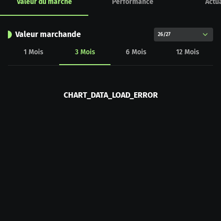
Valeur du marché
Performance
Actua
Valeur marchande
26/27
1
Mois
3
Mois
6
Mois
12
Mois
CHART_DATA_LOAD_ERROR