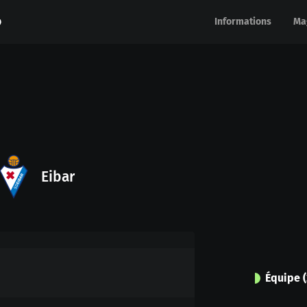
Informations
Informations
Ma
Ma
Eibar
Équipe
(