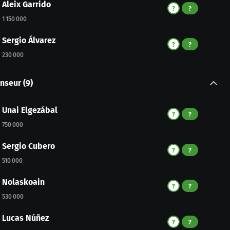
Aleix Garrido
?
?
1 150 000
Sergio Álvarez
?
?
230 000
nseur
(
9
)
Unai Elgezábal
?
?
750 000
Sergio Cubero
?
?
510 000
Nolaskoain
?
?
530 000
Lucas Núñez
?
?