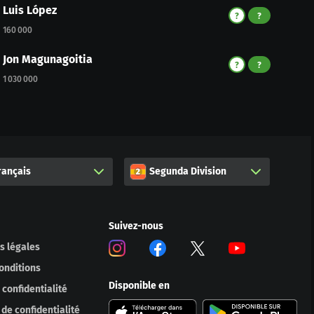
Luis López
?
?
160 000
Jon Magunagoitia
?
?
1 030 000
rançais
Segunda Division
Suivez-nous
s légales
onditions
Disponible en
 confidentialité
de confidentialité