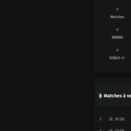
0
Matches
0
DRAWS
0
GOALS +/-
Matches à ve
1
.
di. 16.08.
2
.
di. 23.08.