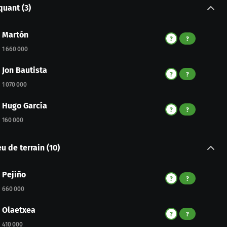
quant
(
3
)
Martón
?
?
1 660 000
Jon Bautista
?
?
1 070 000
Hugo García
?
?
160 000
eu de terrain
(
10
)
Pejiño
?
?
660 000
Olaetxea
?
?
410 000