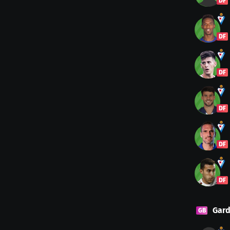
DF
DF
DF
DF
DF
DF
Gard
GB