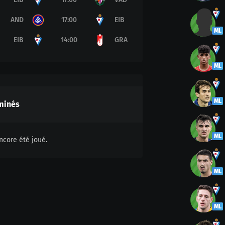
AND
17:00
EIB
ML
EIB
14:00
GRA
ML
ML
minés
ML
ncore été joué.
ML
ML