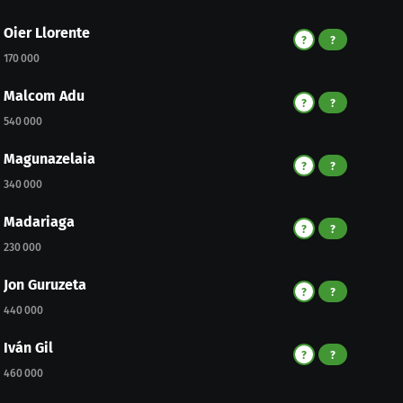
Oier Llorente
?
?
170 000
Malcom Adu
?
?
540 000
Magunazelaia
?
?
340 000
Madariaga
?
?
230 000
Jon Guruzeta
?
?
440 000
Iván Gil
?
?
460 000