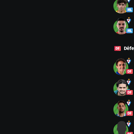
ML
ML
Défe
DF
DF
DF
DF