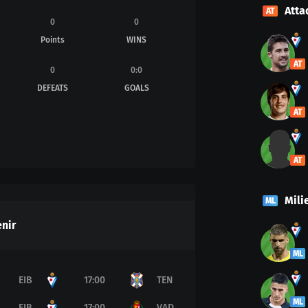
Atta
AT
0
0
Points
WINS
AT
0
0
:
0
DEFEATS
GOALS
AT
AT
Mili
ML
nir
ML
EIB
17:00
TEN
ML
EIB
17:00
VAD