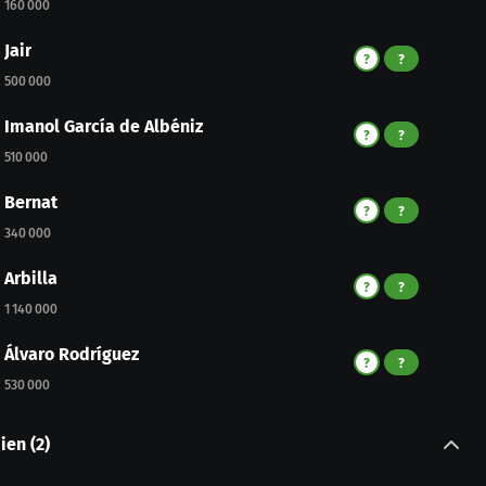
160 000
Jair
?
?
500 000
Imanol García de Albéniz
?
?
510 000
Bernat
?
?
340 000
Arbilla
?
?
1 140 000
Álvaro Rodríguez
?
?
530 000
ien
(
2
)