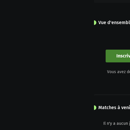
Vue d'ensemb
0
Apparitions
Inscri
0
Vous avez d
Jaune
Matches à veni
Il n'y a aucu