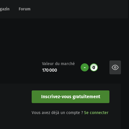
gazin
gazin
Forum
Forum
Valeur du marché
-
0
170 000
Inscrivez-vous gratuitement
Vous avez déjà un compte ?
Se connecter