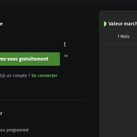
le
Valeur marc
1
Mois
0
0
Buts
Penalties
vez-vous gratuitement
0
0
éjà un compte ?
Se connecter
Jaune/rouge
Rouge
r
n jeu programmé