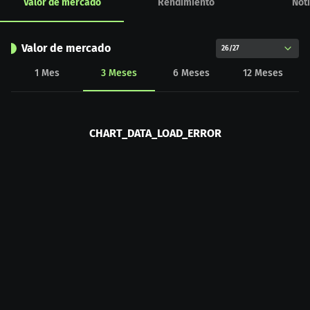
Valor de mercado
Rendimiento
Noti
Valor de mercado
26/27
1
Mes
3
Meses
6
Meses
12
Meses
CHART_DATA_LOAD_ERROR