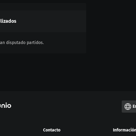
alizados
an disputado partidos.
E
Contacto
Informació