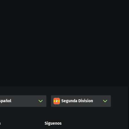
spañol
Segunda Division
n
Síguenos