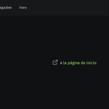
agazine
agazine
Foro
Foro
A la página de inicio