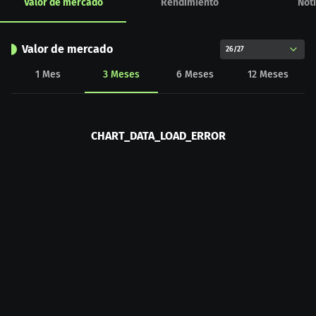
Valor de mercado
Rendimiento
Noti
Valor de mercado
26/27
1
Mes
3
Meses
6
Meses
12
Meses
CHART_DATA_LOAD_ERROR