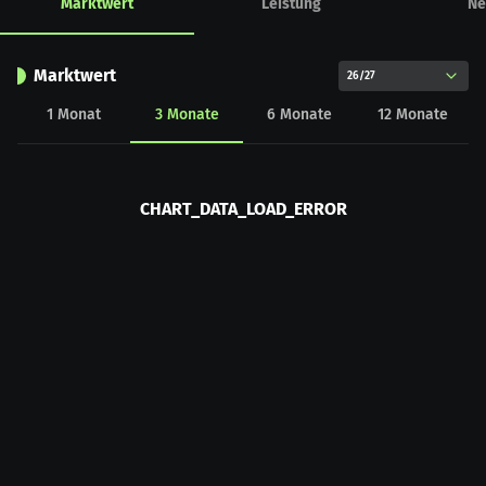
Marktwert
Leistung
Ne
Marktwert
26/27
1
Monat
3
Monate
6
Monate
12
Monate
CHART_DATA_LOAD_ERROR